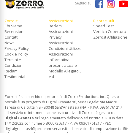
Seguici su
Zorro.it
Assicurazioni
Risorse utili
Chi Siamo
Reclami
Speed Test
Recensioni
Assicurazioni
Verifica Copertura
Contatti
Privacy
Zorro.it Affiliazione
News
Assicurazioni
Privacy Policy
Condizioni Utilizzo
Cookie Policy
Assicurazioni
Termini e
Informativa
Condizioni
precontrattuale
Reclami
Modello Allegato 3
Testimonial
e 4
Zorro.it é un marchio di proprietà di Zorro Productions inc. Questo
portale è un progetto di Digital Granata srl, Sede Legale: Via Madre
Teresa di Calcutta n 8 - 80048 Sant'Anastasia (NA) - P.IVA 09361761217
-
Il servizio di intermediazione assicurativa di Zorro.it è gestito da
Digital Granata srl
regolamentato dall'IVASS ed
iscritto al RUI in data
14/12/2022 con numero B000720217 - P.IVA 09361761217 - PEC
digitalgranatasrl@pec.team-service.it
-
Il servizio di comparazione tariffe