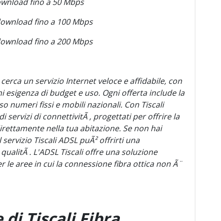
download fino a 50 Mbps
i download fino a 100 Mbps
i download fino a 200 Mbps
 cerca un servizio Internet veloce e affidabile, con
ni esigenza di budget e uso. Ogni offerta include la
so numeri fissi e mobili nazionali. Con Tiscali
ervizi di connettivitÃ , progettati per offrire la
irettamente nella tua abitazione. Se non hai
l servizio Tiscali ADSL puÃ² offrirti una
 qualitÃ . L'ADSL Tiscali offre una soluzione
er le aree in cui la connessione fibra ottica non Ã¨
 di Tiscali Fibra