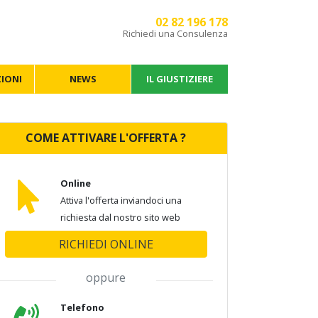
02 82 196 178
Richiedi una Consulenza
IONI
NEWS
IL GIUSTIZIERE
COME ATTIVARE L'OFFERTA ?
Online
Attiva l'offerta inviandoci una
richiesta dal nostro sito web
RICHIEDI ONLINE
oppure
Telefono