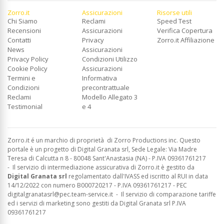
Zorro.it
Assicurazioni
Risorse utili
Chi Siamo
Reclami
Speed Test
Recensioni
Assicurazioni
Verifica Copertura
Contatti
Privacy
Zorro.it Affiliazione
News
Assicurazioni
Privacy Policy
Condizioni Utilizzo
Cookie Policy
Assicurazioni
Termini e
Informativa
Condizioni
precontrattuale
Reclami
Modello Allegato 3
Testimonial
e 4
Zorro.it é un marchio di proprietà di Zorro Productions inc. Questo
portale è un progetto di Digital Granata srl, Sede Legale: Via Madre
Teresa di Calcutta n 8 - 80048 Sant'Anastasia (NA) - P.IVA 09361761217
-
Il servizio di intermediazione assicurativa di Zorro.it è gestito da
Digital Granata srl
regolamentato dall'IVASS ed
iscritto al RUI in data
14/12/2022 con numero B000720217 - P.IVA 09361761217 - PEC
digitalgranatasrl@pec.team-service.it
-
Il servizio di comparazione tariffe
ed i servizi di marketing sono gestiti da Digital Granata srl P.IVA
09361761217