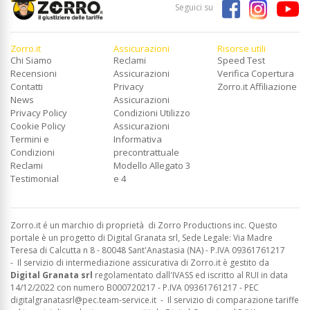
Seguici su
Zorro.it
Assicurazioni
Risorse utili
Chi Siamo
Reclami
Speed Test
Recensioni
Assicurazioni
Verifica Copertura
Contatti
Privacy
Zorro.it Affiliazione
News
Assicurazioni
Privacy Policy
Condizioni Utilizzo
Cookie Policy
Assicurazioni
Termini e
Informativa
Condizioni
precontrattuale
Reclami
Modello Allegato 3
Testimonial
e 4
Zorro.it é un marchio di proprietà di Zorro Productions inc. Questo
portale è un progetto di Digital Granata srl, Sede Legale: Via Madre
Teresa di Calcutta n 8 - 80048 Sant'Anastasia (NA) - P.IVA 09361761217
-
Il servizio di intermediazione assicurativa di Zorro.it è gestito da
Digital Granata srl
regolamentato dall'IVASS ed
iscritto al RUI in data
14/12/2022 con numero B000720217 - P.IVA 09361761217 - PEC
digitalgranatasrl@pec.team-service.it
-
Il servizio di comparazione tariffe