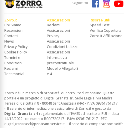
Seguici su
Zorro.it
Assicurazioni
Risorse utili
Chi Siamo
Reclami
Speed Test
Recensioni
Assicurazioni
Verifica Copertura
Contatti
Privacy
Zorro.it Affiliazione
News
Assicurazioni
Privacy Policy
Condizioni Utilizzo
Cookie Policy
Assicurazioni
Termini e
Informativa
Condizioni
precontrattuale
Reclami
Modello Allegato 3
Testimonial
e 4
Zorro.it é un marchio di proprietà di Zorro Productions inc. Questo
portale è un progetto di Digital Granata srl, Sede Legale: Via Madre
Teresa di Calcutta n 8 - 80048 Sant'Anastasia (NA) - P.IVA 09361761217
-
Il servizio di intermediazione assicurativa di Zorro.it è gestito da
Digital Granata srl
regolamentato dall'IVASS ed
iscritto al RUI in data
14/12/2022 con numero B000720217 - P.IVA 09361761217 - PEC
digitalgranatasrl@pec.team-service.it
-
Il servizio di comparazione tariffe