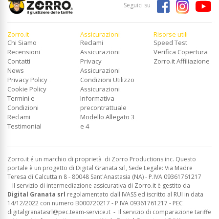
Seguici su
Zorro.it
Assicurazioni
Risorse utili
Chi Siamo
Reclami
Speed Test
Recensioni
Assicurazioni
Verifica Copertura
Contatti
Privacy
Zorro.it Affiliazione
News
Assicurazioni
Privacy Policy
Condizioni Utilizzo
Cookie Policy
Assicurazioni
Termini e
Informativa
Condizioni
precontrattuale
Reclami
Modello Allegato 3
Testimonial
e 4
Zorro.it é un marchio di proprietà di Zorro Productions inc. Questo
portale è un progetto di Digital Granata srl, Sede Legale: Via Madre
Teresa di Calcutta n 8 - 80048 Sant'Anastasia (NA) - P.IVA 09361761217
-
Il servizio di intermediazione assicurativa di Zorro.it è gestito da
Digital Granata srl
regolamentato dall'IVASS ed
iscritto al RUI in data
14/12/2022 con numero B000720217 - P.IVA 09361761217 - PEC
digitalgranatasrl@pec.team-service.it
-
Il servizio di comparazione tariffe