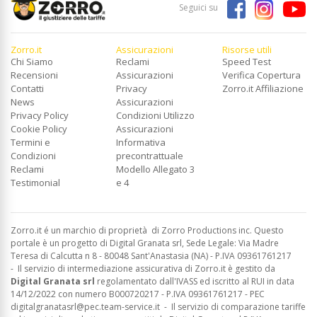
Seguici su
Zorro.it
Assicurazioni
Risorse utili
Chi Siamo
Reclami
Speed Test
Recensioni
Assicurazioni
Verifica Copertura
Contatti
Privacy
Zorro.it Affiliazione
News
Assicurazioni
Privacy Policy
Condizioni Utilizzo
Cookie Policy
Assicurazioni
Termini e
Informativa
Condizioni
precontrattuale
Reclami
Modello Allegato 3
Testimonial
e 4
Zorro.it é un marchio di proprietà di Zorro Productions inc. Questo
portale è un progetto di Digital Granata srl, Sede Legale: Via Madre
Teresa di Calcutta n 8 - 80048 Sant'Anastasia (NA) - P.IVA 09361761217
-
Il servizio di intermediazione assicurativa di Zorro.it è gestito da
Digital Granata srl
regolamentato dall'IVASS ed
iscritto al RUI in data
14/12/2022 con numero B000720217 - P.IVA 09361761217 - PEC
digitalgranatasrl@pec.team-service.it
-
Il servizio di comparazione tariffe