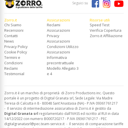
Seguici su
Zorro.it
Assicurazioni
Risorse utili
Chi Siamo
Reclami
Speed Test
Recensioni
Assicurazioni
Verifica Copertura
Contatti
Privacy
Zorro.it Affiliazione
News
Assicurazioni
Privacy Policy
Condizioni Utilizzo
Cookie Policy
Assicurazioni
Termini e
Informativa
Condizioni
precontrattuale
Reclami
Modello Allegato 3
Testimonial
e 4
Zorro.it é un marchio di proprietà di Zorro Productions inc. Questo
portale è un progetto di Digital Granata srl, Sede Legale: Via Madre
Teresa di Calcutta n 8 - 80048 Sant'Anastasia (NA) - P.IVA 09361761217
-
Il servizio di intermediazione assicurativa di Zorro.it è gestito da
Digital Granata srl
regolamentato dall'IVASS ed
iscritto al RUI in data
14/12/2022 con numero B000720217 - P.IVA 09361761217 - PEC
digitalgranatasrl@pec.team-service.it
-
Il servizio di comparazione tariffe