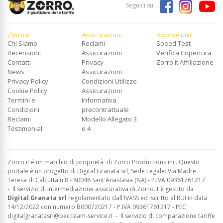
Seguici su
Zorro.it
Assicurazioni
Risorse utili
Chi Siamo
Reclami
Speed Test
Recensioni
Assicurazioni
Verifica Copertura
Contatti
Privacy
Zorro.it Affiliazione
News
Assicurazioni
Privacy Policy
Condizioni Utilizzo
Cookie Policy
Assicurazioni
Termini e
Informativa
Condizioni
precontrattuale
Reclami
Modello Allegato 3
Testimonial
e 4
Zorro.it é un marchio di proprietà di Zorro Productions inc. Questo
portale è un progetto di Digital Granata srl, Sede Legale: Via Madre
Teresa di Calcutta n 8 - 80048 Sant'Anastasia (NA) - P.IVA 09361761217
-
Il servizio di intermediazione assicurativa di Zorro.it è gestito da
Digital Granata srl
regolamentato dall'IVASS ed
iscritto al RUI in data
14/12/2022 con numero B000720217 - P.IVA 09361761217 - PEC
digitalgranatasrl@pec.team-service.it
-
Il servizio di comparazione tariffe