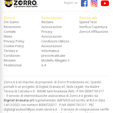
Seguici su
Zorro.it
Assicurazioni
Risorse utili
Chi Siamo
Reclami
Speed Test
Recensioni
Assicurazioni
Verifica Copertura
Contatti
Privacy
Zorro.it Affiliazione
News
Assicurazioni
Privacy Policy
Condizioni Utilizzo
Cookie Policy
Assicurazioni
Termini e
Informativa
Condizioni
precontrattuale
Reclami
Modello Allegato 3
Testimonial
e 4
Zorro.it é un marchio di proprietà di Zorro Productions inc. Questo
portale è un progetto di Digital Granata srl, Sede Legale: Via Madre
Teresa di Calcutta n 8 - 80048 Sant'Anastasia (NA) - P.IVA 09361761217
-
Il servizio di intermediazione assicurativa di Zorro.it è gestito da
Digital Granata srl
regolamentato dall'IVASS ed
iscritto al RUI in data
14/12/2022 con numero B000720217 - P.IVA 09361761217 - PEC
digitalgranatasrl@pec.team-service.it
-
Il servizio di comparazione tariffe