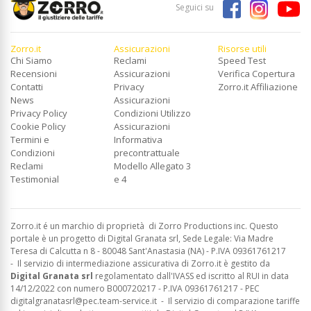
Seguici su
Zorro.it
Assicurazioni
Risorse utili
Chi Siamo
Reclami
Speed Test
Recensioni
Assicurazioni
Verifica Copertura
Contatti
Privacy
Zorro.it Affiliazione
News
Assicurazioni
Privacy Policy
Condizioni Utilizzo
Cookie Policy
Assicurazioni
Termini e
Informativa
Condizioni
precontrattuale
Reclami
Modello Allegato 3
Testimonial
e 4
Zorro.it é un marchio di proprietà di Zorro Productions inc. Questo
portale è un progetto di Digital Granata srl, Sede Legale: Via Madre
Teresa di Calcutta n 8 - 80048 Sant'Anastasia (NA) - P.IVA 09361761217
-
Il servizio di intermediazione assicurativa di Zorro.it è gestito da
Digital Granata srl
regolamentato dall'IVASS ed
iscritto al RUI in data
14/12/2022 con numero B000720217 - P.IVA 09361761217 - PEC
digitalgranatasrl@pec.team-service.it
-
Il servizio di comparazione tariffe