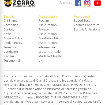
Seguici su
Zorro.it
Assicurazioni
Risorse utili
Chi Siamo
Reclami
Speed Test
Recensioni
Assicurazioni
Verifica Copertura
Contatti
Privacy
Zorro.it Affiliazione
News
Assicurazioni
Privacy Policy
Condizioni Utilizzo
Cookie Policy
Assicurazioni
Termini e
Informativa
Condizioni
precontrattuale
Reclami
Modello Allegato 3
Testimonial
e 4
Zorro.it é un marchio di proprietà di Zorro Productions inc. Questo
portale è un progetto di Digital Granata srl, Sede Legale: Via Madre
Teresa di Calcutta n 8 - 80048 Sant'Anastasia (NA) - P.IVA 09361761217
-
Il servizio di intermediazione assicurativa di Zorro.it è gestito da
Digital Granata srl
regolamentato dall'IVASS ed
iscritto al RUI in data
14/12/2022 con numero B000720217 - P.IVA 09361761217 - PEC
digitalgranatasrl@pec.team-service.it
-
Il servizio di comparazione tariffe