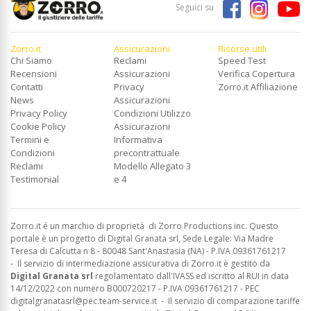
Seguici su
Zorro.it
Assicurazioni
Risorse utili
Chi Siamo
Reclami
Speed Test
Recensioni
Assicurazioni
Verifica Copertura
Contatti
Privacy
Zorro.it Affiliazione
News
Assicurazioni
Privacy Policy
Condizioni Utilizzo
Cookie Policy
Assicurazioni
Termini e
Informativa
Condizioni
precontrattuale
Reclami
Modello Allegato 3
Testimonial
e 4
Zorro.it é un marchio di proprietà di Zorro Productions inc. Questo
portale è un progetto di Digital Granata srl, Sede Legale: Via Madre
Teresa di Calcutta n 8 - 80048 Sant'Anastasia (NA) - P.IVA 09361761217
-
Il servizio di intermediazione assicurativa di Zorro.it è gestito da
Digital Granata srl
regolamentato dall'IVASS ed
iscritto al RUI in data
14/12/2022 con numero B000720217 - P.IVA 09361761217 - PEC
digitalgranatasrl@pec.team-service.it
-
Il servizio di comparazione tariffe