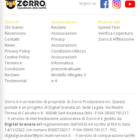
Seguici su
Zorro.it
Assicurazioni
Risorse utili
Chi Siamo
Reclami
Speed Test
Recensioni
Assicurazioni
Verifica Copertura
Contatti
Privacy
Zorro.it Affiliazione
News
Assicurazioni
Privacy Policy
Condizioni Utilizzo
Cookie Policy
Assicurazioni
Termini e
Informativa
Condizioni
precontrattuale
Reclami
Modello Allegato 3
Testimonial
e 4
Zorro.it é un marchio di proprietà di Zorro Productions inc. Questo
portale è un progetto di Digital Granata srl, Sede Legale: Via Madre
Teresa di Calcutta n 8 - 80048 Sant'Anastasia (NA) - P.IVA 09361761217
-
Il servizio di intermediazione assicurativa di Zorro.it è gestito da
Digital Granata srl
regolamentato dall'IVASS ed
iscritto al RUI in data
14/12/2022 con numero B000720217 - P.IVA 09361761217 - PEC
digitalgranatasrl@pec.team-service.it
-
Il servizio di comparazione tariffe