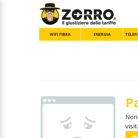
WIFI FIBRA
ENERGIA
TELEF
P
Non 
visi