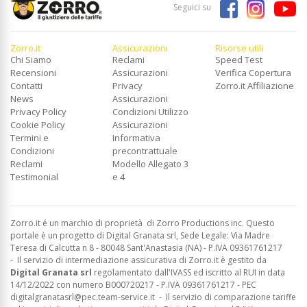
Seguici su
Zorro.it
Assicurazioni
Risorse utili
Chi Siamo
Reclami
Speed Test
Recensioni
Assicurazioni
Verifica Copertura
Contatti
Privacy
Zorro.it Affiliazione
News
Assicurazioni
Privacy Policy
Condizioni Utilizzo
Cookie Policy
Assicurazioni
Termini e
Informativa
Condizioni
precontrattuale
Reclami
Modello Allegato 3
Testimonial
e 4
Zorro.it é un marchio di proprietà di Zorro Productions inc. Questo
portale è un progetto di Digital Granata srl, Sede Legale: Via Madre
Teresa di Calcutta n 8 - 80048 Sant'Anastasia (NA) - P.IVA 09361761217
-
Il servizio di intermediazione assicurativa di Zorro.it è gestito da
Digital Granata srl
regolamentato dall'IVASS ed
iscritto al RUI in data
14/12/2022 con numero B000720217 - P.IVA 09361761217 - PEC
digitalgranatasrl@pec.team-service.it
-
Il servizio di comparazione tariffe