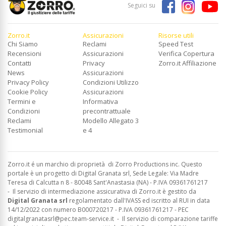
Seguici su
Zorro.it
Assicurazioni
Risorse utili
Chi Siamo
Reclami
Speed Test
Recensioni
Assicurazioni
Verifica Copertura
Contatti
Privacy
Zorro.it Affiliazione
News
Assicurazioni
Privacy Policy
Condizioni Utilizzo
Cookie Policy
Assicurazioni
Termini e
Informativa
Condizioni
precontrattuale
Reclami
Modello Allegato 3
Testimonial
e 4
Zorro.it é un marchio di proprietà di Zorro Productions inc. Questo
portale è un progetto di Digital Granata srl, Sede Legale: Via Madre
Teresa di Calcutta n 8 - 80048 Sant'Anastasia (NA) - P.IVA 09361761217
-
Il servizio di intermediazione assicurativa di Zorro.it è gestito da
Digital Granata srl
regolamentato dall'IVASS ed
iscritto al RUI in data
14/12/2022 con numero B000720217 - P.IVA 09361761217 - PEC
digitalgranatasrl@pec.team-service.it
-
Il servizio di comparazione tariffe