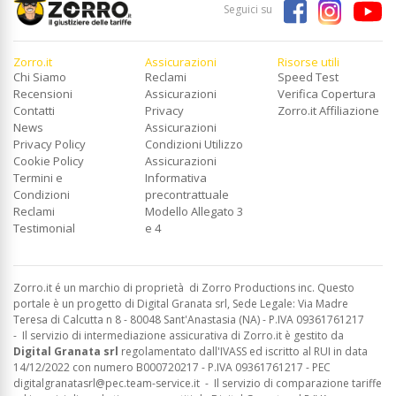
Seguici su
Zorro.it
Assicurazioni
Risorse utili
Chi Siamo
Reclami
Speed Test
Recensioni
Assicurazioni
Verifica Copertura
Contatti
Privacy
Zorro.it Affiliazione
News
Assicurazioni
Privacy Policy
Condizioni Utilizzo
Cookie Policy
Assicurazioni
Termini e
Informativa
Condizioni
precontrattuale
Reclami
Modello Allegato 3
Testimonial
e 4
Zorro.it é un marchio di proprietà di Zorro Productions inc. Questo
portale è un progetto di Digital Granata srl, Sede Legale: Via Madre
Teresa di Calcutta n 8 - 80048 Sant'Anastasia (NA) - P.IVA 09361761217
-
Il servizio di intermediazione assicurativa di Zorro.it è gestito da
Digital Granata srl
regolamentato dall'IVASS ed
iscritto al RUI in data
14/12/2022 con numero B000720217 - P.IVA 09361761217 - PEC
digitalgranatasrl@pec.team-service.it
-
Il servizio di comparazione tariffe