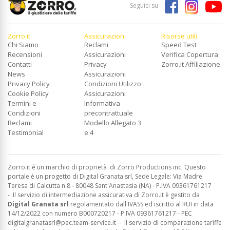
Seguici su
Zorro.it
Assicurazioni
Risorse utili
Chi Siamo
Reclami
Speed Test
Recensioni
Assicurazioni
Verifica Copertura
Contatti
Privacy
Zorro.it Affiliazione
News
Assicurazioni
Privacy Policy
Condizioni Utilizzo
Cookie Policy
Assicurazioni
Termini e
Informativa
Condizioni
precontrattuale
Reclami
Modello Allegato 3
Testimonial
e 4
Zorro.it é un marchio di proprietà di Zorro Productions inc. Questo
portale è un progetto di Digital Granata srl, Sede Legale: Via Madre
Teresa di Calcutta n 8 - 80048 Sant'Anastasia (NA) - P.IVA 09361761217
-
Il servizio di intermediazione assicurativa di Zorro.it è gestito da
Digital Granata srl
regolamentato dall'IVASS ed
iscritto al RUI in data
14/12/2022 con numero B000720217 - P.IVA 09361761217 - PEC
digitalgranatasrl@pec.team-service.it
-
Il servizio di comparazione tariffe