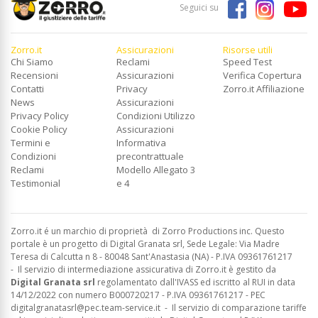
Seguici su
Zorro.it
Assicurazioni
Risorse utili
Chi Siamo
Reclami
Speed Test
Recensioni
Assicurazioni
Verifica Copertura
Contatti
Privacy
Zorro.it Affiliazione
News
Assicurazioni
Privacy Policy
Condizioni Utilizzo
Cookie Policy
Assicurazioni
Termini e
Informativa
Condizioni
precontrattuale
Reclami
Modello Allegato 3
Testimonial
e 4
Zorro.it é un marchio di proprietà di Zorro Productions inc. Questo
portale è un progetto di Digital Granata srl, Sede Legale: Via Madre
Teresa di Calcutta n 8 - 80048 Sant'Anastasia (NA) - P.IVA 09361761217
-
Il servizio di intermediazione assicurativa di Zorro.it è gestito da
Digital Granata srl
regolamentato dall'IVASS ed
iscritto al RUI in data
14/12/2022 con numero B000720217 - P.IVA 09361761217 - PEC
digitalgranatasrl@pec.team-service.it
-
Il servizio di comparazione tariffe