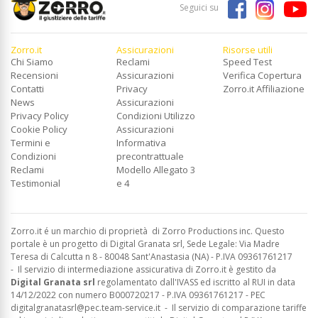
Seguici su
Zorro.it
Assicurazioni
Risorse utili
Chi Siamo
Reclami
Speed Test
Recensioni
Assicurazioni
Verifica Copertura
Contatti
Privacy
Zorro.it Affiliazione
News
Assicurazioni
Privacy Policy
Condizioni Utilizzo
Cookie Policy
Assicurazioni
Termini e
Informativa
Condizioni
precontrattuale
Reclami
Modello Allegato 3
Testimonial
e 4
Zorro.it é un marchio di proprietà di Zorro Productions inc. Questo
portale è un progetto di Digital Granata srl, Sede Legale: Via Madre
Teresa di Calcutta n 8 - 80048 Sant'Anastasia (NA) - P.IVA 09361761217
-
Il servizio di intermediazione assicurativa di Zorro.it è gestito da
Digital Granata srl
regolamentato dall'IVASS ed
iscritto al RUI in data
14/12/2022 con numero B000720217 - P.IVA 09361761217 - PEC
digitalgranatasrl@pec.team-service.it
-
Il servizio di comparazione tariffe