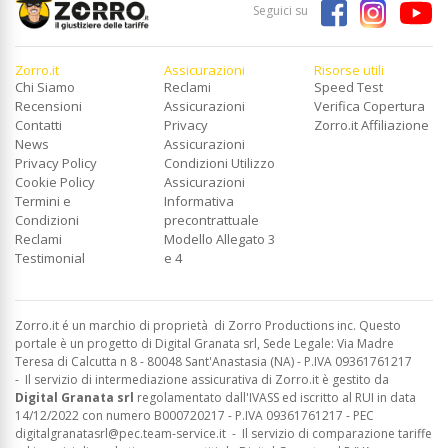
Seguici su
Zorro.it
Assicurazioni
Risorse utili
Chi Siamo
Reclami
Speed Test
Recensioni
Assicurazioni
Verifica Copertura
Contatti
Privacy
Zorro.it Affiliazione
News
Assicurazioni
Privacy Policy
Condizioni Utilizzo
Cookie Policy
Assicurazioni
Termini e
Informativa
Condizioni
precontrattuale
Reclami
Modello Allegato 3
Testimonial
e 4
Zorro.it é un marchio di proprietà di Zorro Productions inc. Questo
portale è un progetto di Digital Granata srl, Sede Legale: Via Madre
Teresa di Calcutta n 8 - 80048 Sant'Anastasia (NA) - P.IVA 09361761217
-
Il servizio di intermediazione assicurativa di Zorro.it è gestito da
Digital Granata srl
regolamentato dall'IVASS ed
iscritto al RUI in data
14/12/2022 con numero B000720217 - P.IVA 09361761217 - PEC
digitalgranatasrl@pec.team-service.it
-
Il servizio di comparazione tariffe