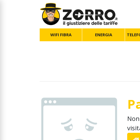
WIFI FIBRA
ENERGIA
TELEF
P
Non 
visi